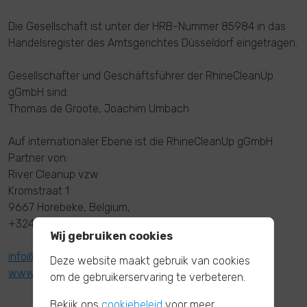
Die Gesellschaft ist unter der HRB-Nummer 85984 in das
Handelsregister des Amtsgerichtes Düsseldorf eingetragen.
Gesellschafter und Geschäftsführer der RhineCleanUp
gGmbH sind:
Thomas de Groote, Joachim Umbach
Auf internationaler Ebene ist die RhineCleanUp gGmbH
Partner von:
River Cleanup vzw
Kromstraat 1
9667 Horebeke, Belgium,
+32478444610
Wij gebruiken cookies
info@river-cleanup.org
Deze website maakt gebruik van cookies
www.river-cleanup.org
om de gebruikerservaring te verbeteren.
Bekijk ons
cookiebeleid
voor meer